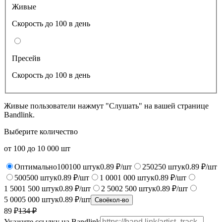
Живые
Скорость до 100 в день
Пресейв
Скорость до 100 в день
Живые пользователи нажмут "Слушать" на вашей странице
Bandlink.
Выберите количество
от
100
до
10 000
шт
Оптимально
100
100
штук
0.89 ₽/шт
250
250
штук
0.89 ₽/шт
500
500
штук
0.89 ₽/шт
1 000
1 000
штук
0.89 ₽/шт
1 500
1 500
штук
0.89 ₽/шт
2 500
2 500
штук
0.89 ₽/шт
5 000
5 000
штук
0.89 ₽/шт
Своё
кол-во
89 ₽
134
₽
Укажите ссылку на Bandlink