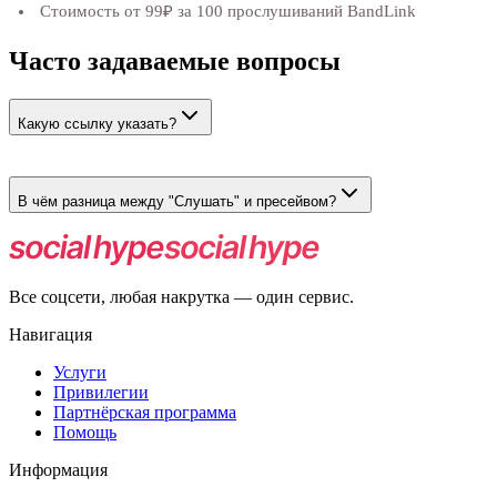
Стоимость от 99₽ за 100 прослушиваний BandLink
Часто задаваемые вопросы
Какую ссылку указать?
Ссылку на вашу страницу Bandlink вида band.link/...
В чём разница между "Слушать" и пресейвом?
Слушать — пользователь нажимает кнопку прослушивания.
Пресейв — предварительное сохранение релиза до выхода.
Все соцсети, любая накрутка — один сервис.
Навигация
Услуги
Привилегии
Партнёрская программа
Помощь
Информация