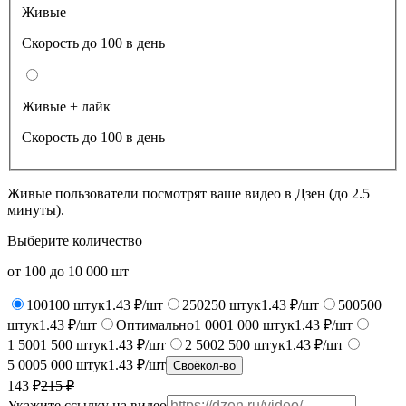
Живые
Скорость до 100 в день
Живые + лайк
Скорость до 100 в день
Живые пользователи посмотрят ваше видео в Дзен (до 2.5
минуты).
Выберите количество
от
100
до
10 000
шт
100
100
штук
1.43 ₽/шт
250
250
штук
1.43 ₽/шт
500
500
штук
1.43 ₽/шт
Оптимально
1 000
1 000
штук
1.43 ₽/шт
1 500
1 500
штук
1.43 ₽/шт
2 500
2 500
штук
1.43 ₽/шт
5 000
5 000
штук
1.43 ₽/шт
Своё
кол-во
143 ₽
215
₽
Укажите ссылку на видео