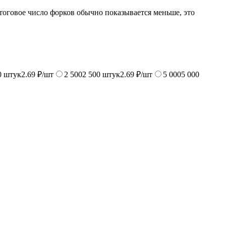
тоговое число форков обычно показывается меньше, это
0
штук
2.69 ₽/шт
2 500
2 500
штук
2.69 ₽/шт
5 000
5 000