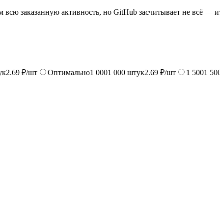
всю заказанную активность, но GitHub засчитывает не всё — и
ук
2.69 ₽/шт
Оптимально
1 000
1 000
штук
2.69 ₽/шт
1 500
1 50