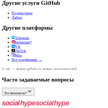
Другие услуги
GitHub
Подписчики
Лайки
Другие платформы
Telegram
Instagram*
VK
TikTok
Max
Все платформы →
У нас — форки github от живых пользователей.
Часто задаваемые вопросы
Это безопасно?
Да. Действия выполняются живыми пользователями.