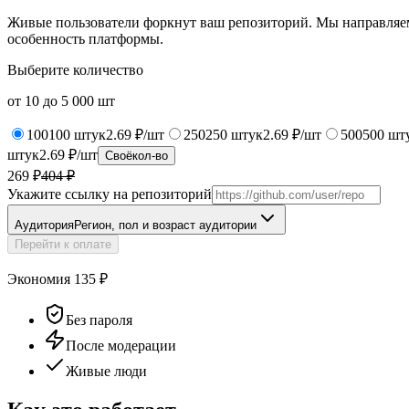
Живые пользователи форкнут ваш репозиторий. Мы направляем 
особенность платформы.
Выберите количество
от
10
до
5 000
шт
100
100
штук
2.69 ₽/шт
250
250
штук
2.69 ₽/шт
500
500
шт
штук
2.69 ₽/шт
Своё
кол-во
269 ₽
404
₽
Укажите ссылку на репозиторий
Аудитория
Регион, пол и возраст аудитории
Перейти к оплате
Экономия
135
₽
Без пароля
После модерации
Живые люди