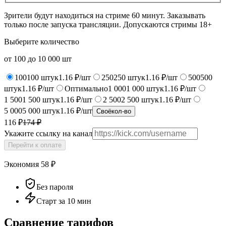
Зрители будут находиться на стриме 60 минут. Заказывать
только после запуска трансляции. Допускаются стримы 18+
Выберите количество
от
100
до
10 000
шт
100
100
штук
1.16 ₽/шт
250
250
штук
1.16 ₽/шт
500
500
штук
1.16 ₽/шт
Оптимально
1 000
1 000
штук
1.16 ₽/шт
1 500
1 500
штук
1.16 ₽/шт
2 500
2 500
штук
1.16 ₽/шт
5 000
5 000
штук
1.16 ₽/шт
Своё
кол-во
116 ₽
174
₽
Укажите ссылку на канал
Перейти к оплате
Экономия
58
₽
Без пароля
Старт за 10 мин
Сравнение тарифов