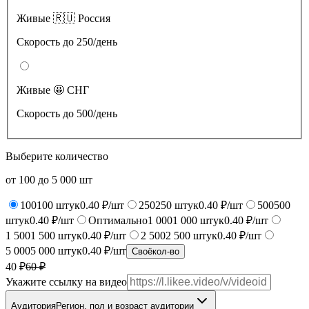
Живые 🇷🇺 Россия
Скорость до 250/день
Живые 🤩 СНГ
Скорость до 500/день
Выберите количество
от
100
до
5 000
шт
100
100
штук
0.40 ₽/шт
250
250
штук
0.40 ₽/шт
500
500
штук
0.40 ₽/шт
Оптимально
1 000
1 000
штук
0.40 ₽/шт
1 500
1 500
штук
0.40 ₽/шт
2 500
2 500
штук
0.40 ₽/шт
5 000
5 000
штук
0.40 ₽/шт
Своё
кол-во
40 ₽
60
₽
Укажите ссылку на видео
Аудитория
Регион, пол и возраст аудитории