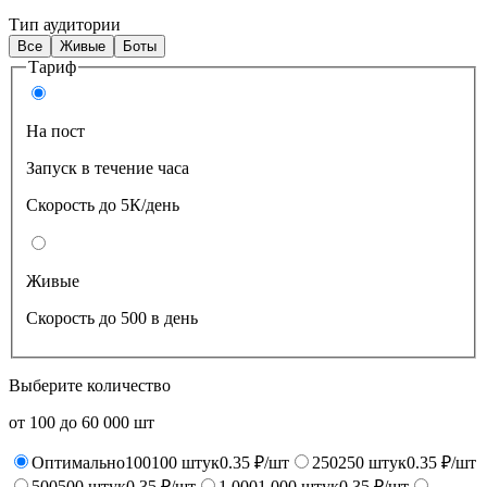
Тип аудитории
Все
Живые
Боты
Тариф
На пост
Запуск в течение часа
Скорость до 5К/день
Живые
Скорость до 500 в день
Выберите количество
от
100
до
60 000
шт
Оптимально
100
100
штук
0.35 ₽/шт
250
250
штук
0.35 ₽/шт
500
500
штук
0.35 ₽/шт
1 000
1 000
штук
0.35 ₽/шт