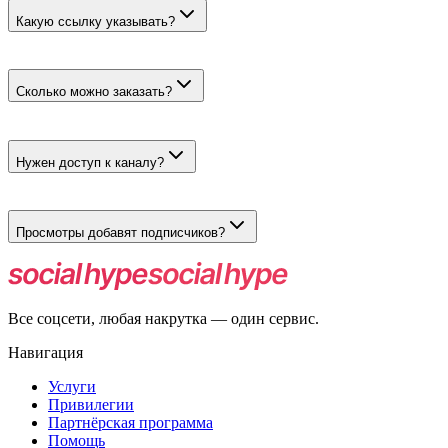
возраст.
Какую ссылку указывать?
Прямую публичную ссылку на конкретный пост MAX.
Сколько можно заказать?
От 100 до 60000 быстрых или до 10000 живых просмотров.
Нужен доступ к каналу?
Нет, достаточно открытой ссылки на публикацию.
Просмотры добавят подписчиков?
Подписка не входит в заказ. Живой пользователь может
подписаться по собственному интересу.
Все соцсети, любая накрутка — один сервис.
Навигация
Услуги
Привилегии
Партнёрская программа
Помощь