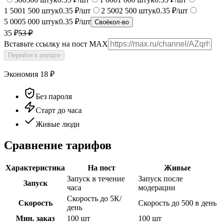
1 500
1 500
штук
0.35 ₽/шт
2 500
2 500
штук
0.35 ₽/шт
5 000
5 000
штук
0.35 ₽/шт
Своё
кол-во
35 ₽
53
₽
Вставьте ссылку на пост MAX
Перейти к оплате
Экономия
18
₽
Без пароля
Старт до часа
Живые люди
Сравнение тарифов
Характеристика
На пост
Живые
Запуск в течение
Запуск после
Запуск
часа
модерации
Скорость до 5К/
Скорость
Скорость до 500 в день
день
Мин. заказ
100 шт
100 шт