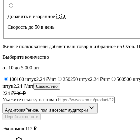
Добавить в избранное 🇷🇺
Скорость до 50 в день
Живые пользователи добавят ваш товар в избранное на Ozon. 
Выберите количество
от
10
до
5 000
шт
100
100
штук
2.24 ₽/шт
250
250
штук
2.24 ₽/шт
500
500
шт
штук
2.24 ₽/шт
Своё
кол-во
224 ₽
336
₽
Укажите ссылку на товар
Аудитория
Регион, пол и возраст аудитории
Перейти к оплате
Экономия
112
₽