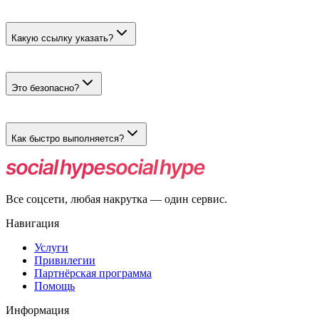
Избранное показывает интерес к товару, корзина — намерение
Какую ссылку указать?
Укажите прямую ссылку на карточку товара на Ozon.
Это безопасно?
Да. Действия выполняются живыми пользователями.
Как быстро выполняется?
Запуск после модерации, скорость зависит от объёма заказа.
Все соцсети, любая накрутка — один сервис.
Навигация
Услуги
Привилегии
Партнёрская программа
Помощь
Информация