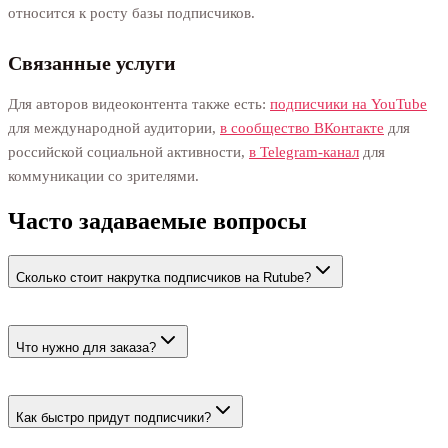
относится к росту базы подписчиков.
Связанные услуги
Для авторов видеоконтента также есть:
подписчики на YouTube
для международной аудитории,
в сообщество ВКонтакте
для
российской социальной активности,
в Telegram-канал
для
коммуникации со зрителями.
Часто задаваемые вопросы
Сколько стоит накрутка подписчиков на Rutube?
От 27 ₽ за 100 (цена через оптовые тиры — снижается при
больших объёмах). Минимальный заказ — 100 штук,
Что нужно для заказа?
максимум — 150 тысяч на один канал.
Ссылку на ваш канал Rutube (https://rutube.ru/channel/123123/).
Канал должен быть в открытом доступе. Доступ к Rutube-
Как быстро придут подписчики?
аккаунту не требуется.