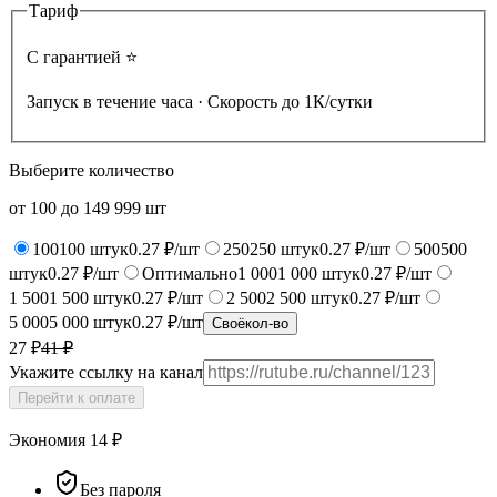
Тариф
С гарантией ⭐️
Запуск в течение часа · Скорость до 1К/сутки
Выберите количество
от
100
до
149 999
шт
100
100
штук
0.27 ₽/шт
250
250
штук
0.27 ₽/шт
500
500
штук
0.27 ₽/шт
Оптимально
1 000
1 000
штук
0.27 ₽/шт
1 500
1 500
штук
0.27 ₽/шт
2 500
2 500
штук
0.27 ₽/шт
5 000
5 000
штук
0.27 ₽/шт
Своё
кол-во
27 ₽
41
₽
Укажите ссылку на канал
Перейти к оплате
Экономия
14
₽
Без пароля