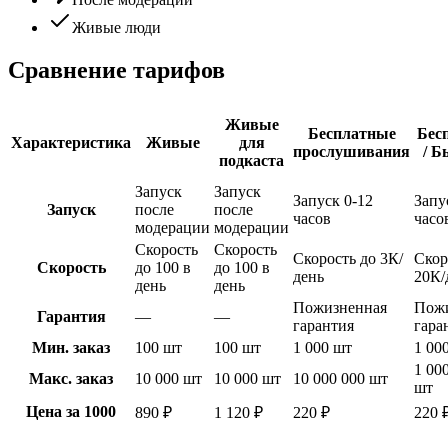
Живые люди
Сравнение тарифов
Живые
Бесплатные
Бес
Характеристика
Живые
для
прослушивания
/ 
подкаста
Запуск
Запуск
Запуск 0-12
Запу
Запуск
после
после
часов
часо
модерации
модерации
Скорость
Скорость
Скорость до 3К/
Скор
Скорость
до 100 в
до 100 в
день
20К/
день
день
Пожизненная
Пож
Гарантия
—
—
гарантия
гара
Мин. заказ
100 шт
100 шт
1 000 шт
1 00
1 00
Макс. заказ
10 000 шт
10 000 шт
10 000 000 шт
шт
Цена за 1000
890 ₽
1 120 ₽
220 ₽
220 