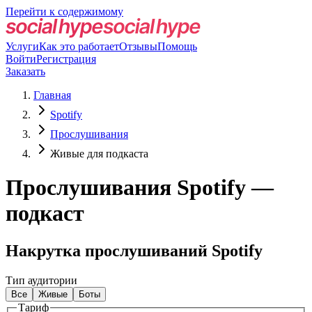
Перейти к содержимому
Услуги
Как это работает
Отзывы
Помощь
Войти
Регистрация
Заказать
Главная
Spotify
Прослушивания
Живые для подкаста
Прослушивания Spotify —
подкаст
Накрутка прослушиваний Spotify
Тип аудитории
Все
Живые
Боты
Тариф