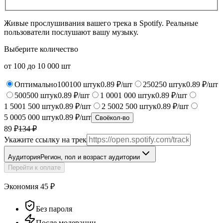
Живые прослушивания вашего трека в Spotify. Реальные
пользователи послушают вашу музыку.
Выберите количество
от
100
до
10 000
шт
Оптимально
100
100
штук
0.89 ₽/шт
250
250
штук
0.89 ₽/шт
500
500
штук
0.89 ₽/шт
1 000
1 000
штук
0.89 ₽/шт
1 500
1 500
штук
0.89 ₽/шт
2 500
2 500
штук
0.89 ₽/шт
5 000
5 000
штук
0.89 ₽/шт
Своё
кол-во
89 ₽
134
₽
Укажите ссылку на трек
Аудитория
Регион, пол и возраст аудитории
Перейти к оплате
Экономия
45
₽
Без пароля
После модерации