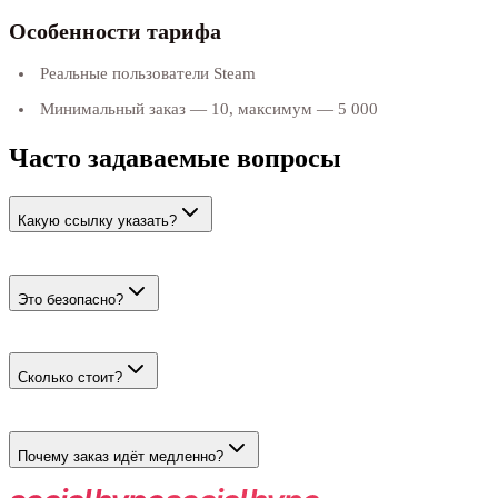
Особенности тарифа
Реальные пользователи Steam
Минимальный заказ — 10, максимум — 5 000
Часто задаваемые вопросы
Какую ссылку указать?
Укажите ссылку на скриншот, руководство или работу в мастер
Это безопасно?
Да. Оценки ставятся живыми пользователями с реальными акк
Сколько стоит?
От 116 ₽ за 100 оценок. Добавление в желаемое дороже — 179 ₽
Почему заказ идёт медленно?
Действия выполняют реальные пользователи, а не боты: до 100