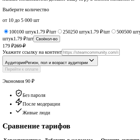
Выберите количество
от
10
до
5 000
шт
100
100
штук
1.79 ₽/шт
250
250
штук
1.79 ₽/шт
500
500
шт
штук
1.79 ₽/шт
Своё
кол-во
179 ₽
269
₽
Укажите ссылку на контент
Аудитория
Регион, пол и возраст аудитории
Перейти к оплате
Экономия
90
₽
Без пароля
После модерации
Живые люди
Сравнение тарифов