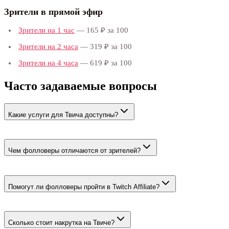
Зрители в прямой эфир
Зрители на 1 час
— 165 ₽ за 100
Зрители на 2 часа
— 319 ₽ за 100
Зрители на 4 часа
— 619 ₽ за 100
Часто задаваемые вопросы
Какие услуги для Твича доступны?
Два типа: фолловеры на канал (4 тарифа от 25 ₽ за 100, с гарант
тарифов.
Чем фолловеры отличаются от зрителей?
Фолловеры — постоянная база подписчиков канала (остаются н
вкладку стрима открытой определённое количество часов; уход
Помогут ли фолловеры пройти в Twitch Affiliate?
Affiliate требует 50 фолловеров, 500 минут стрима, 7 уникаль
просмотр можно подкрепить тарифом «Зрители в прямой эфир»
Сколько стоит накрутка на Твиче?