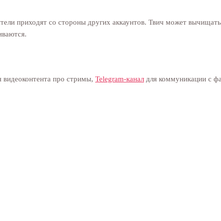
ители приходят со стороны других аккаунтов. Твич может вычищать
иваются.
 видеоконтента про стримы,
Telegram-канал
для коммуникации с ф