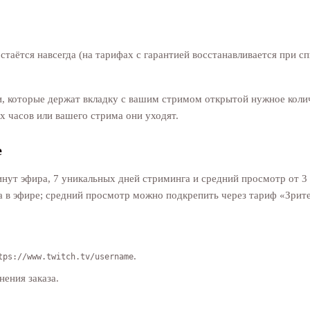
стаётся навсегда (на тарифах с гарантией восстанавливается при сп
 которые держат вкладку с вашим стримом открытой нужное количе
х часов или вашего стрима они уходят.
e
инут эфира, 7 уникальных дней стриминга и средний просмотр от 3 
 в эфире; средний просмотр можно подкрепить через тариф «Зрите
.
tps://www.twitch.tv/username
ения заказа.