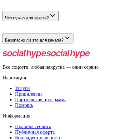
Фолловеры — от 25 ₽ за 100 (тариф «Боты ✅ Гарантия», 30 дней),
Что нужно для заказа?
Для фолловеров — ник канала. Для зрителей — ссылка на канал
Безопасно ли это для канала?
Да. Мы не запрашиваем пароль, фолловеры и зрители приходят
подозрительной активности через защитный фильтр.
Все соцсети, любая накрутка — один сервис.
Навигация
Услуги
Привилегии
Партнёрская программа
Помощь
Информация
Правила сервиса
Публичная оферта
Конфиденциальность