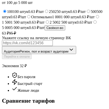
от
100
до
5 000
шт
100
100
штук
0.63 ₽/шт
250
250
штук
0.63 ₽/шт
500
500
штук
0.63 ₽/шт
Оптимально
1 000
1 000
штук
0.63 ₽/шт
1 500
1 500
штук
0.63 ₽/шт
2 500
2 500
штук
0.63 ₽/шт
5 000
5 000
штук
0.63 ₽/шт
Своё
кол-во
63 ₽
95
₽
Укажите ссылку на личную страницу ВК
Аудитория
Регион, пол и возраст аудитории
Перейти к оплате
Экономия
32
₽
Без пароля
Быстрый старт
Живые люди
Сравнение тарифов