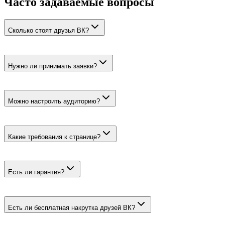
Часто задаваемые вопросы
Сколько стоят друзья ВК?
Боты стоят от 22 ₽ за 100 заявок, живые — от 63 ₽.
Нужно ли принимать заявки?
Да. Отправители становятся взаимными друзьями только
после подтверждения владельцем страницы.
Можно настроить аудиторию?
Для живых можно выбрать географию, пол и возраст. У ботов
настройки нет.
Какие требования к странице?
Для живых нужны аватарка, минимум пять публикаций и
открытая возможность получать заявки.
Есть ли гарантия?
Нет. Возможны отписки, списания и временные блокировки
аккаунтов отправителей.
Есть ли бесплатная накрутка друзей ВК?