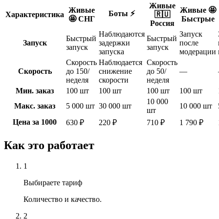
Живые
Живые
Живые 🤩
Боты ⚡️
Характеристика
🇷🇺
🤩 СНГ
Быстрые
Россия
Наблюдаются
Запуск
Быстрый
Быстрый
Запуск
задержки
после
запуск
запуск
запуска
модерации
Скорость
Наблюдается
Скорость
Скорость
до 150/
снижение
до 50/
—
неделя
скорости
неделя
Мин. заказ
100 шт
100 шт
100 шт
100 шт
10 000
Макс. заказ
5 000 шт
30 000 шт
10 000 шт
шт
Цена за 1000
630 ₽
220 ₽
710 ₽
1 790 ₽
Как это работает
1
Выбираете тариф
Количество и качество.
2