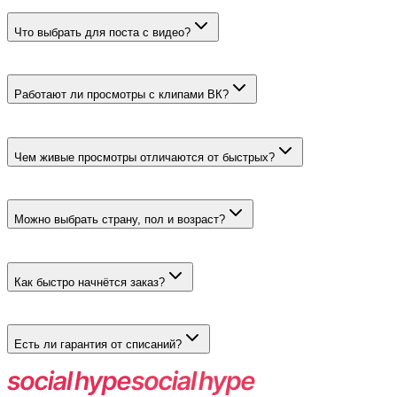
Пост стоит от 2 ₽ за 100, видео — от 4 ₽. Живые варианты начи
Что выбрать для поста с видео?
Для глазика под записью выберите тариф на пост. Для счётчика
Работают ли просмотры с клипами ВК?
Да. Тариф на видео принимает прямую ссылку на клип. Живые 
Чем живые просмотры отличаются от быстрых?
Живые создают реальные пользователи СНГ или России, для ни
Можно выбрать страну, пол и возраст?
Да, у живых тарифов. Можно настроить до 20 стран или регионо
Как быстро начнётся заказ?
Быстрые тарифы запускаются в течение часа. Живые СНГ имеют
Есть ли гарантия от списаний?
Нет. Формальной гарантии восстановления нет, а у быстрого т