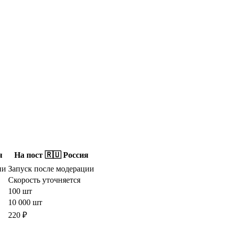
я
На пост 🇷🇺 Россия
ии
Запуск после модерации
Скорость уточняется
100 шт
10 000 шт
220 ₽