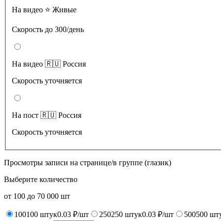
На видео ⭐️ Живые
Скорость до 300/день
На видео 🇷🇺 Россия
Скорость уточняется
На пост 🇷🇺 Россия
Скорость уточняется
Просмотры записи на странице/в группе (глазик)
Выберите количество
от
100
до
70 000
шт
100
100
штук
0.03 ₽/шт
250
250
штук
0.03 ₽/шт
500
500
шт