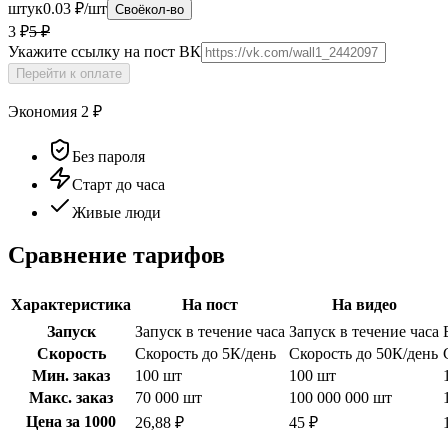
штук
0.03 ₽/шт
Своё
кол-во
3 ₽
5
₽
Укажите ссылку на пост ВК
Перейти к оплате
Экономия
2
₽
Без пароля
Старт до часа
Живые люди
Сравнение тарифов
Характеристика
На пост
На видео
Запуск
Запуск в течение часа
Запуск в течение часа
Скорость
Скорость до 5К/день
Скорость до 50К/день
Мин. заказ
100 шт
100 шт
Макс. заказ
70 000 шт
100 000 000 шт
Цена за 1000
26,88 ₽
45 ₽