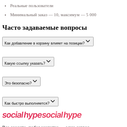
Реальные пользователи
Минимальный заказ — 10, максимум — 5 000
Часто задаваемые вопросы
Как добавление в корзину влияет на позиции?
Алгоритмы Яндекс Маркета учитывают поведенческие
факторы при ранжировании товаров.
Какую ссылку указать?
Укажите прямую ссылку на карточку товара на Яндекс
Маркете.
Это безопасно?
Да. Действия выполняются живыми пользователями.
Как быстро выполняется?
Запуск после модерации, скорость зависит от объёма заказа.