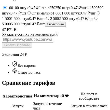
100
100
штук
0.47 ₽/шт
250
250
штук
0.47 ₽/шт
500
500
штук
0.47 ₽/шт
Оптимально
1 000
1 000
штук
0.47 ₽/шт
1 500
1 500
штук
0.47 ₽/шт
2 500
2 500
штук
0.47 ₽/шт
5 000
5 000
штук
0.47 ₽/шт
Своё
кол-во
47 ₽
71
₽
Укажите ссылку на комментарий
Перейти к оплате
Экономия
24
₽
Без пароля
Старт до часа
Сравнение тарифов
На пост в
На комментарий ❤️
Характеристика
сообществе
Запуск в течение
Запуск
Запуск в течение часа
часа