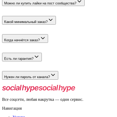
комментарий.
Можно ли купить лайки на пост сообщества?
Да. Цена начинается от 58 ₽ за 100, а ссылка должна вести на
публикацию сообщества.
Какой минимальный заказ?
От 100 лайков для каждого из трёх вариантов.
Когда начнётся заказ?
Запуск происходит в течение часа. Скорость зависит от
выбранного объекта.
Есть ли гарантия?
На комментарии действует гарантия 30 дней. Для видео
восстановление запрашивается через поддержку; для поста
Нужен ли пароль от канала?
сообщества гарантия не указана.
Нет. Для заказа достаточно рабочей прямой ссылки.
Все соцсети, любая накрутка — один сервис.
Навигация