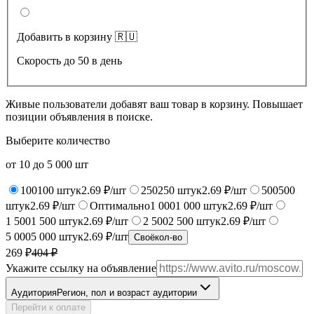
Добавить в корзину 🇷🇺
Скорость до 50 в день
Живые пользователи добавят ваш товар в корзину. Повышает
позиции объявления в поиске.
Выберите количество
от
10
до
5 000
шт
100
100
штук
2.69 ₽/шт
250
250
штук
2.69 ₽/шт
500
500
штук
2.69 ₽/шт
Оптимально
1 000
1 000
штук
2.69 ₽/шт
1 500
1 500
штук
2.69 ₽/шт
2 500
2 500
штук
2.69 ₽/шт
5 000
5 000
штук
2.69 ₽/шт
Своё
кол-во
269 ₽
404
₽
Укажите ссылку на объявление
Аудитория
Регион, пол и возраст аудитории
Перейти к оплате