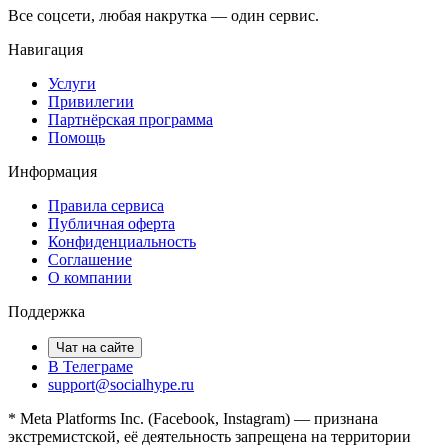
продавцов за рост подписчиков — это поощряемая
Все соцсети, любая накрутка — один сервис.
активность.
Навигация
Услуги
Привилегии
Партнёрская программа
Помощь
Информация
Правила сервиса
Публичная оферта
Конфиденциальность
Соглашение
О компании
Поддержка
Чат на сайте
В Телеграме
support@socialhype.ru
* Meta Platforms Inc. (Facebook, Instagram) — признана
экстремистской, её деятельность запрещена на территории