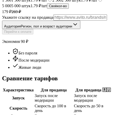
1 500
1 500
штук
1.79 ₽/шт
2 500
2 500
штук
1.79 ₽/шт
5 000
5 000
штук
1.79 ₽/шт
Своё
кол-во
179 ₽
269
₽
Укажите ссылку на продавца
Аудитория
Регион, пол и возраст аудитории
Перейти к оплате
Экономия
90
₽
Без пароля
После модерации
Живые люди
Сравнение тарифов
Характеристика
Для продавца
Для продавца 🇷🇺
Запуск после
Запуск после
Запуск
модерации
модерации
Скорость до 100 в
Скорость до 50 в
Скорость
день
день