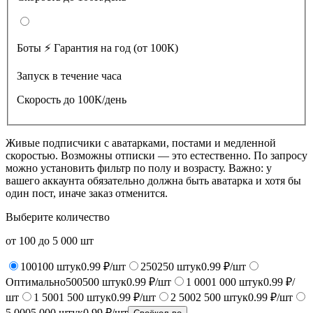
Боты ⚡️ Гарантия на год (от 100К)
Запуск в течение часа
Скорость до 100К/день
Живые подписчики с аватарками, постами и медленной
скоростью. Возможны отписки — это естественно. По запросу
можно установить фильтр по полу и возрасту. Важно: у
вашего аккаунта обязательно должна быть аватарка и хотя бы
один пост, иначе заказ отменится.
Выберите количество
от
100
до
5 000
шт
100
100
штук
0.99 ₽/шт
250
250
штук
0.99 ₽/шт
Оптимально
500
500
штук
0.99 ₽/шт
1 000
1 000
штук
0.99 ₽/
шт
1 500
1 500
штук
0.99 ₽/шт
2 500
2 500
штук
0.99 ₽/шт
5 000
5 000
штук
0.99 ₽/шт