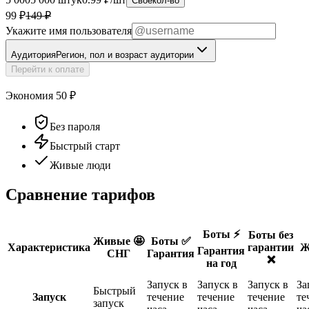
Своё
кол-во
99 ₽
149
₽
Укажите имя пользователя
Аудитория
Регион, пол и возраст аудитории
Перейти к оплате
Экономия
50
₽
Без пароля
Быстрый старт
Живые люди
Сравнение тарифов
Боты ⚡️
Боты без
Живые 🤩
Боты ✅
Характеристика
гарантии
Ж
Гарантия
СНГ
Гарантия
❌
на год
Запуск в
Запуск в
Запуск в
За
Быстрый
Запуск
течение
течение
течение
те
запуск