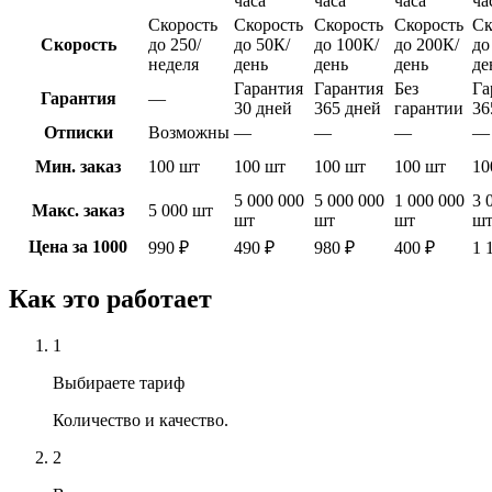
часа
часа
часа
ча
Скорость
Скорость
Скорость
Скорость
Ск
Скорость
до 250/
до 50К/
до 100К/
до 200К/
до
неделя
день
день
день
де
Гарантия
Гарантия
Без
Га
Гарантия
—
30 дней
365 дней
гарантии
36
Отписки
Возможны
—
—
—
—
Мин. заказ
100 шт
100 шт
100 шт
100 шт
10
5 000 000
5 000 000
1 000 000
3 
Макс. заказ
5 000 шт
шт
шт
шт
ш
Цена за 1000
990 ₽
490 ₽
980 ₽
400 ₽
1 
Как это работает
1
Выбираете тариф
Количество и качество.
2