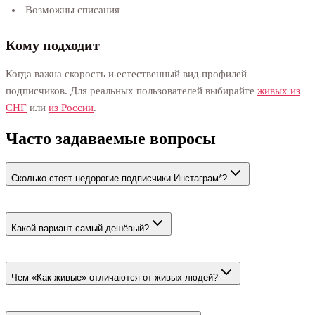
Возможны списания
Кому подходит
Когда важна скорость и естественный вид профилей
подписчиков. Для реальных пользователей выбирайте
живых из
СНГ
или
из России
.
Часто задаваемые вопросы
Сколько стоят недорогие подписчики Инстаграм*?
Минимальная цена — 40 ₽ за 100. Живые люди стоят от 74 ₽
за 100.
Какой вариант самый дешёвый?
Тариф «Боты без гарантии ❌» стоит 40 ₽ за 100. У него нет
гарантии восстановления списаний.
Чем «Как живые» отличаются от живых людей?
«Как живые» — заполненные ботовые аккаунты. Живые