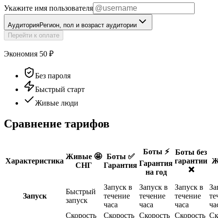
Укажите имя пользователя
Аудитория
Регион, пол и возраст аудитории
Перейти к оплате
Экономия
50
₽
Без пароля
Быстрый старт
Живые люди
Сравнение тарифов
Боты ⚡️
Боты без
Живые 🤩
Боты ✅
Характеристика
гарантии
Ж
Гарантия
СНГ
Гарантия
❌
на год
Запуск в
Запуск в
Запуск в
За
Быстрый
Запуск
течение
течение
течение
те
запуск
часа
часа
часа
ча
Скорость
Скорость
Скорость
Скорость
Ск