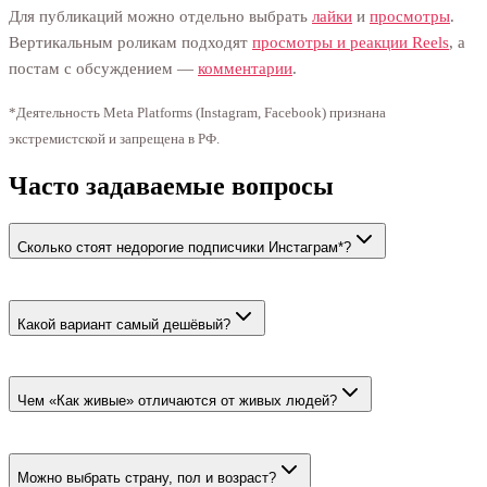
Для публикаций можно отдельно выбрать
лайки
и
просмотры
.
Вертикальным роликам подходят
просмотры и реакции Reels
, а
постам с обсуждением —
комментарии
.
*Деятельность Meta Platforms (Instagram, Facebook) признана
экстремистской и запрещена в РФ.
Часто задаваемые вопросы
Сколько стоят недорогие подписчики Инстаграм*?
Минимальная цена — 40 ₽ за 100. Живые люди стоят от 74 ₽
за 100.
Какой вариант самый дешёвый?
Тариф «Боты без гарантии ❌» стоит 40 ₽ за 100. У него нет
гарантии восстановления списаний.
Чем «Как живые» отличаются от живых людей?
«Как живые» — заполненные ботовые аккаунты. Живые
тарифы приводят реальных людей из выбранной страны или
Можно выбрать страну, пол и возраст?
региона.