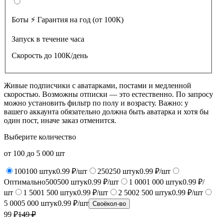
Боты ⚡️ Гарантия на год (от 100К)
Запуск в течение часа
Скорость до 100К/день
Живые подписчики с аватарками, постами и медленной
скоростью. Возможны отписки — это естественно. По запросу
можно установить фильтр по полу и возрасту. Важно: у
вашего аккаунта обязательно должна быть аватарка и хотя бы
один пост, иначе заказ отменится.
Выберите количество
от
100
до
5 000
шт
100
100
штук
0.99 ₽/шт
250
250
штук
0.99 ₽/шт
Оптимально
500
500
штук
0.99 ₽/шт
1 000
1 000
штук
0.99 ₽/
шт
1 500
1 500
штук
0.99 ₽/шт
2 500
2 500
штук
0.99 ₽/шт
5 000
5 000
штук
0.99 ₽/шт
Своё
кол-во
99 ₽
149
₽