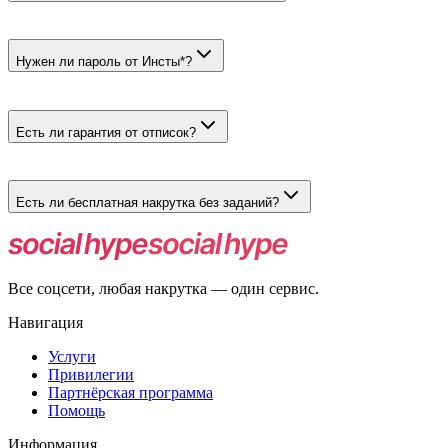
У подходящих живых тарифов можно выбрать до 20 стран,
пол и возраст. У США и ботовых вариантов пиккера нет.
Нужен ли пароль от Инсты*?
Нет. Достаточно ника публичного профиля. Пароль, код
подтверждения и доступ к странице не нужны.
Есть ли гарантия от отписок?
У отдельных ботовых тарифов есть гарантия 30 или 365 дней.
У живых людей и бюджетного тарифа гарантии нет.
Есть ли бесплатная накрутка без заданий?
Бесплатного тарифа нет. Платный заказ проходит без заданий,
взаимных подписок и обмена баллами.
Все соцсети, любая накрутка — один сервис.
Навигация
Услуги
Привилегии
Партнёрская программа
Помощь
Информация