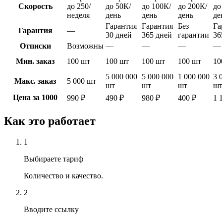
Скорость
до 250/
до 50К/
до 100К/
до 200К/
до
неделя
день
день
день
де
Гарантия
Гарантия
Без
Га
Гарантия
—
30 дней
365 дней
гарантии
36
Отписки
Возможны
—
—
—
—
Мин. заказ
100 шт
100 шт
100 шт
100 шт
10
5 000 000
5 000 000
1 000 000
3 
Макс. заказ
5 000 шт
шт
шт
шт
ш
Цена за 1000
990 ₽
490 ₽
980 ₽
400 ₽
1 
Как это работает
1
Выбираете тариф
Количество и качество.
2
Вводите ссылку