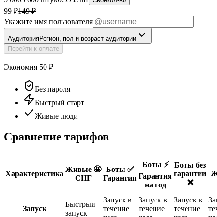
Своё
кол-во
99 ₽
149
₽
Укажите имя пользователя
Аудитория
Регион, пол и возраст аудитории
Перейти к оплате
Экономия
50
₽
Без пароля
Быстрый старт
Живые люди
Сравнение тарифов
Боты ⚡️
Боты без
Живые 🤩
Боты ✅
Характеристика
гарантии
Ж
Гарантия
СНГ
Гарантия
❌
на год
Запуск в
Запуск в
Запуск в
За
Быстрый
Запуск
течение
течение
течение
те
запуск