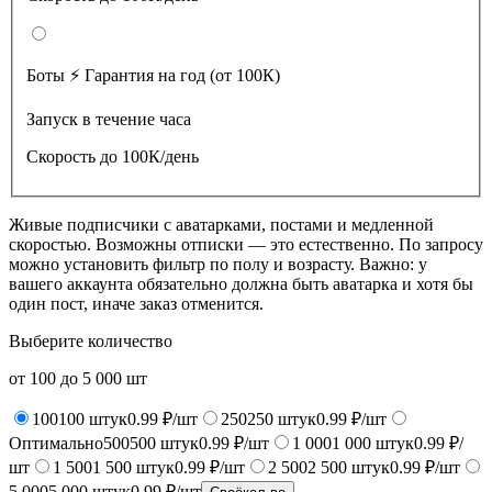
Боты ⚡️ Гарантия на год (от 100К)
Запуск в течение часа
Скорость до 100К/день
Живые подписчики с аватарками, постами и медленной
скоростью. Возможны отписки — это естественно. По запросу
можно установить фильтр по полу и возрасту. Важно: у
вашего аккаунта обязательно должна быть аватарка и хотя бы
один пост, иначе заказ отменится.
Выберите количество
от
100
до
5 000
шт
100
100
штук
0.99 ₽/шт
250
250
штук
0.99 ₽/шт
Оптимально
500
500
штук
0.99 ₽/шт
1 000
1 000
штук
0.99 ₽/
шт
1 500
1 500
штук
0.99 ₽/шт
2 500
2 500
штук
0.99 ₽/шт
5 000
5 000
штук
0.99 ₽/шт