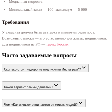
Медленная скорость
Минимальный заказ — 100, максимум — 5 000
Требования
У аккаунта должна быть аватарка и минимум один пост.
Возможны отписки — это естественно для живых подписчиков.
Для подписчиков из РФ —
тариф Россия
.
Часто задаваемые вопросы
Сколько стоят недорогие подписчики Инстаграм*?
Минимальная цена — 40 ₽ за 100. Живые люди стоят от 74 ₽
за 100.
Какой вариант самый дешёвый?
Тариф «Боты без гарантии ❌» стоит 40 ₽ за 100. У него нет
гарантии восстановления списаний.
Чем «Как живые» отличаются от живых людей?