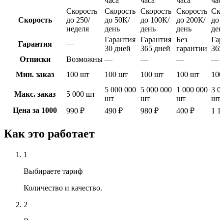
часа
часа
часа
ча
Скорость
Скорость
Скорость
Скорость
Ск
Скорость
до 250/
до 50К/
до 100К/
до 200К/
до
неделя
день
день
день
де
Гарантия
Гарантия
Без
Га
Гарантия
—
30 дней
365 дней
гарантии
36
Отписки
Возможны
—
—
—
—
Мин. заказ
100 шт
100 шт
100 шт
100 шт
10
5 000 000
5 000 000
1 000 000
3 
Макс. заказ
5 000 шт
шт
шт
шт
ш
Цена за 1000
990 ₽
490 ₽
980 ₽
400 ₽
1 
Как это работает
1
Выбираете тариф
Количество и качество.
2