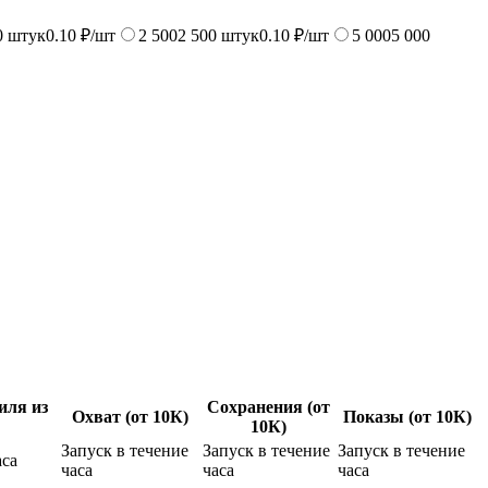
0
штук
0.10 ₽/шт
2 500
2 500
штук
0.10 ₽/шт
5 000
5 000
иля из
Сохранения (от
Охват (от 10К)
Показы (от 10К)
10К)
Запуск в течение
Запуск в течение
Запуск в течение
аса
часа
часа
часа