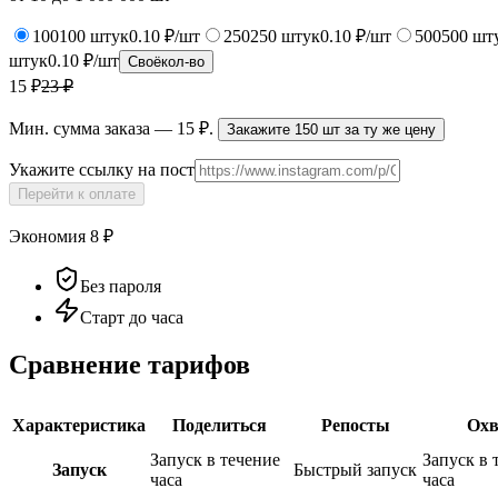
100
100
штук
0.10 ₽/шт
250
250
штук
0.10 ₽/шт
500
500
шт
штук
0.10 ₽/шт
Своё
кол-во
15 ₽
23
₽
Мин. сумма заказа —
15
₽.
Закажите
150
шт за ту же цену
Укажите ссылку на пост
Перейти к оплате
Экономия
8
₽
Без пароля
Старт до часа
Сравнение тарифов
Характеристика
Поделиться
Репосты
Охв
Запуск в течение
Запуск в 
Запуск
Быстрый запуск
часа
часа