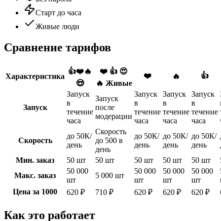
Старт до часа
Живые люди
Сравнение тарифов
👍❤️🔥
❤️ 👍 😍
❤️
👍
Характеристика
🔥
😍
🔥 Живые
Запуск
Запуск
Запуск
Запуск
Запуск
в
в
в
в
Запуск
после
течение
течение
течение
течение
модерации
часа
часа
часа
часа
Скорость
до 50К/
до 50К/
до 50К/
до 50К/
Скорость
до 500 в
день
день
день
день
день
Мин. заказ
50 шт
50 шт
50 шт
50 шт
50 шт
50 000
50 000
50 000
50 000
Макс. заказ
5 000 шт
шт
шт
шт
шт
Цена за 1000
620 ₽
710 ₽
620 ₽
620 ₽
620 ₽
Как это работает