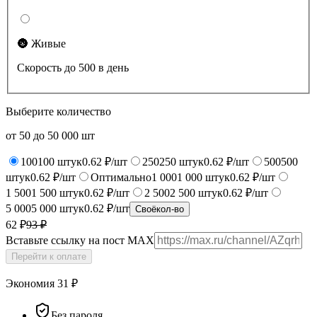
🌚 Живые
Скорость до 500 в день
Выберите количество
от
50
до
50 000
шт
100
100
штук
0.62 ₽/шт
250
250
штук
0.62 ₽/шт
500
500
штук
0.62 ₽/шт
Оптимально
1 000
1 000
штук
0.62 ₽/шт
1 500
1 500
штук
0.62 ₽/шт
2 500
2 500
штук
0.62 ₽/шт
5 000
5 000
штук
0.62 ₽/шт
Своё
кол-во
62 ₽
93
₽
Вставьте ссылку на пост MAX
Перейти к оплате
Экономия
31
₽
Без пароля