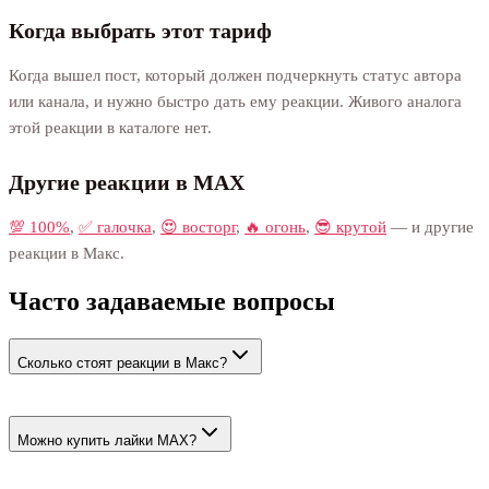
Когда выбрать этот тариф
Когда вышел пост, который должен подчеркнуть статус автора
или канала, и нужно быстро дать ему реакции. Живого аналога
этой реакции в каталоге нет.
Другие реакции в MAX
💯 100%
,
✅ галочка
,
😍 восторг
,
🔥 огонь
,
😎 крутой
— и другие
реакции в Макс.
Часто задаваемые вопросы
Сколько стоят реакции в Макс?
Цена начинается от 62 ₽ за 100. Живые реакции — от 71 ₽ за
100.
Можно купить лайки MAX?
Да. Выберите реакцию 👍 — она выполняет роль лайка.