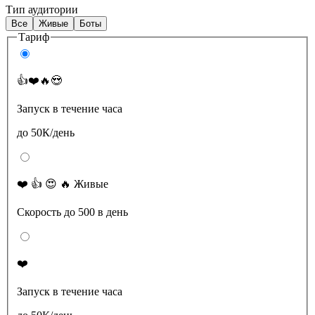
Тип аудитории
Все
Живые
Боты
Тариф
👍❤️🔥😍
Запуск в течение часа
до 50К/день
❤️ 👍 😍 🔥 Живые
Скорость до 500 в день
❤️
Запуск в течение часа