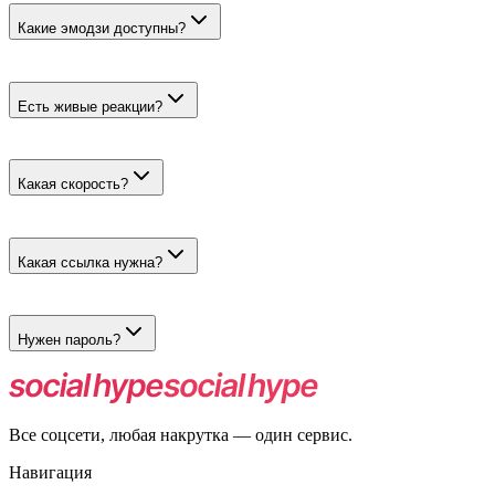
Какие эмодзи доступны?
Отдельные популярные реакции, положительные и
отрицательные варианты, а также готовые миксы.
Есть живые реакции?
Да. Их ставят реальные пользователи, для которых можно
настроить страну, регион, пол и возраст.
Какая скорость?
Быстрые идут до 50 тысяч в день, живые — до 500 в день
после модерации.
Какая ссылка нужна?
Прямая ссылка на публичный пост MAX с включёнными
реакциями.
Нужен пароль?
Нет, достаточно ссылки на публикацию.
Все соцсети, любая накрутка — один сервис.
Навигация