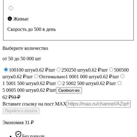
🌚 Живые
Скорость до 500 в день
Выберите количество
от
50
до
50 000
шт
100
100
штук
0.62 ₽/шт
250
250
штук
0.62 ₽/шт
500
500
штук
0.62 ₽/шт
Оптимально
1 000
1 000
штук
0.62 ₽/шт
1 500
1 500
штук
0.62 ₽/шт
2 500
2 500
штук
0.62 ₽/шт
5 000
5 000
штук
0.62 ₽/шт
Своё
кол-во
62 ₽
93
₽
Вставьте ссылку на пост MAX
Перейти к оплате
Экономия
31
₽
Без пароля