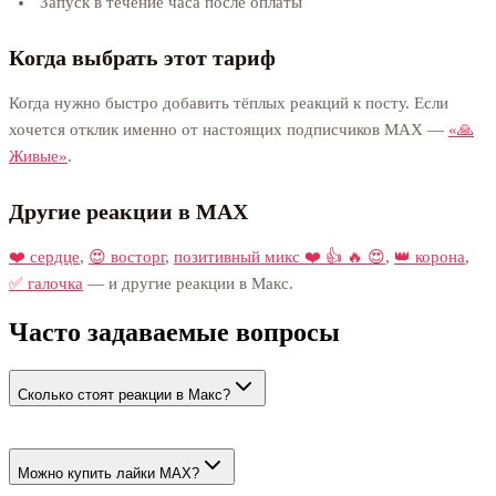
Запуск в течение часа после оплаты
Когда выбрать этот тариф
Когда нужно быстро добавить тёплых реакций к посту. Если
хочется отклик именно от настоящих подписчиков MAX —
«🙏
Живые»
.
Другие реакции в MAX
❤️ сердце
,
😍 восторг
,
позитивный микс ❤️ 👍 🔥 😍
,
👑 корона
,
✅ галочка
— и другие реакции в Макс.
Часто задаваемые вопросы
Сколько стоят реакции в Макс?
Цена начинается от 62 ₽ за 100. Живые реакции — от 71 ₽ за
100.
Можно купить лайки MAX?