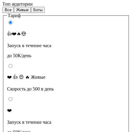
Тип аудитории
Все
Живые
Боты
Тариф
👍❤️🔥😍
Запуск в течение часа
до 50К/день
❤️ 👍 😍 🔥 Живые
Скорость до 500 в день
❤️
Запуск в течение часа