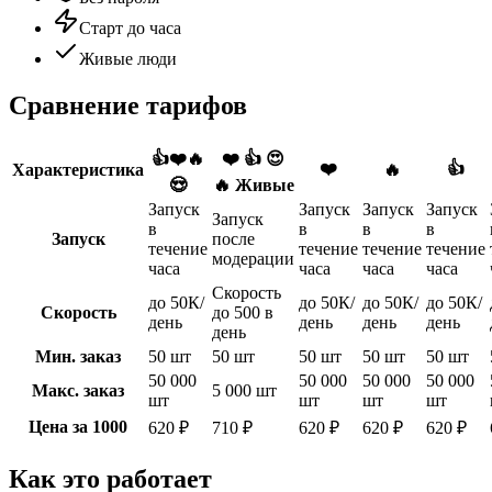
Старт до часа
Живые люди
Сравнение тарифов
👍❤️🔥
❤️ 👍 😍
❤️
👍
Характеристика
🔥
😍
🔥 Живые
Запуск
Запуск
Запуск
Запуск
Запуск
в
в
в
в
Запуск
после
течение
течение
течение
течение
модерации
часа
часа
часа
часа
Скорость
до 50К/
до 50К/
до 50К/
до 50К/
Скорость
до 500 в
день
день
день
день
день
Мин. заказ
50 шт
50 шт
50 шт
50 шт
50 шт
50 000
50 000
50 000
50 000
Макс. заказ
5 000 шт
шт
шт
шт
шт
Цена за 1000
620 ₽
710 ₽
620 ₽
620 ₽
620 ₽
Как это работает