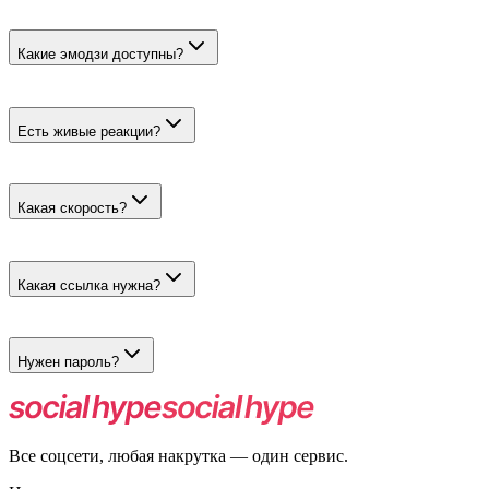
Да. Выберите реакцию 👍 — она выполняет роль лайка.
Какие эмодзи доступны?
Отдельные популярные реакции, положительные и
отрицательные варианты, а также готовые миксы.
Есть живые реакции?
Да. Их ставят реальные пользователи, для которых можно
настроить страну, регион, пол и возраст.
Какая скорость?
Быстрые идут до 50 тысяч в день, живые — до 500 в день
после модерации.
Какая ссылка нужна?
Прямая ссылка на публичный пост MAX с включёнными
реакциями.
Нужен пароль?
Нет, достаточно ссылки на публикацию.
Все соцсети, любая накрутка — один сервис.