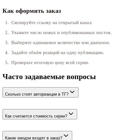
Как оформить заказ
Скопируйте ссылку на открытый канал.
Укажите число новых и опубликованных постов.
Выберите одинаковое количество или диапазон.
Задайте объём реакций на одну публикацию.
Проверьте итоговую цену всей серии.
Часто задаваемые вопросы
Сколько стоят автореакции в ТГ?
От 22 ₽ за 100. Итог зависит от числа публикаций и верхнего
количества реакций на каждую.
Как считается стоимость серии?
Число новых и опубликованных постов умножается на
количество реакций. Для диапазона используется верхняя
Какие эмодзи входят в заказ?
граница.