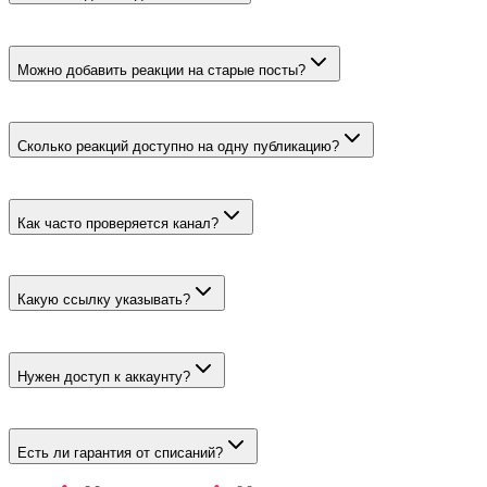
Фиксированный микс ❤️ 👍 😁 🔥 🎉. Выбрать другой набор в
автоматическом тарифе нельзя.
Можно добавить реакции на старые посты?
Да. Укажите количество опубликованных записей; их можно
совместить с будущей серией.
Сколько реакций доступно на одну публикацию?
От 50 до 25000. Эти лимиты применяются к каждому посту
отдельно.
Как часто проверяется канал?
Каждые 15–30 минут. Это частота поиска новой записи, а не
срок завершения полного объёма.
Какую ссылку указывать?
Публичный адрес канала вида https://t.me/username. Не
используйте ссылку на пост или закрытое приглашение.
Нужен доступ к аккаунту?
Нет. Пароль, код подтверждения и права администратора не
запрашиваются.
Есть ли гарантия от списаний?