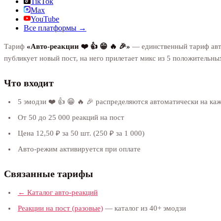
TikTok
Max
YouTube
Все платформы →
Тариф
«Авто-реакции ❤️ 👍 😁 🔥 🎉»
— единственный тариф авто
публикует новый пост, на него прилетает микс из 5 положительных
Что входит
5 эмодзи ❤️ 👍 😁 🔥 🎉 распределяются автоматически на ка
От 50 до 25 000 реакций на пост
Цена 12,50 ₽ за 50 шт. (250 ₽ за 1 000)
Авто-режим активируется при оплате
Связанные тарифы
← Каталог авто-реакций
Реакции на пост (разовые)
— каталог из 40+ эмодзи