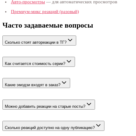
Авто-просмотры
— для автоматических просмотров
Премиум-микс реакций (разовый)
Часто задаваемые вопросы
Сколько стоят автореакции в ТГ?
От 22 ₽ за 100. Итог зависит от числа публикаций и верхнего 
Как считается стоимость серии?
Число новых и опубликованных постов умножается на количест
Какие эмодзи входят в заказ?
Фиксированный микс ❤️ 👍 😁 🔥 🎉. Выбрать другой набор в а
Можно добавить реакции на старые посты?
Да. Укажите количество опубликованных записей; их можно со
Сколько реакций доступно на одну публикацию?