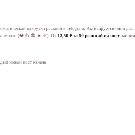
матической накрутки реакций в Telegram. Активируется один раз, 
 эмодзи (❤️ 👍 😁 🔥 🎉). От
12,50 ₽ за 50 реакций на пост
, миним
ждый новый пост канала