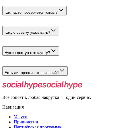
От 50 до 25000. Эти лимиты применяются к каждому посту отд
Как часто проверяется канал?
Каждые 15–30 минут. Это частота поиска новой записи, а не с
Какую ссылку указывать?
Публичный адрес канала вида https://t.me/username. Не исполь
Нужен доступ к аккаунту?
Нет. Пароль, код подтверждения и права администратора не за
Есть ли гарантия от списаний?
Нет, гарантия у текущего тарифа не указана. Проверяйте резул
Все соцсети, любая накрутка — один сервис.
Навигация
Услуги
Привилегии
Партнёрская программа