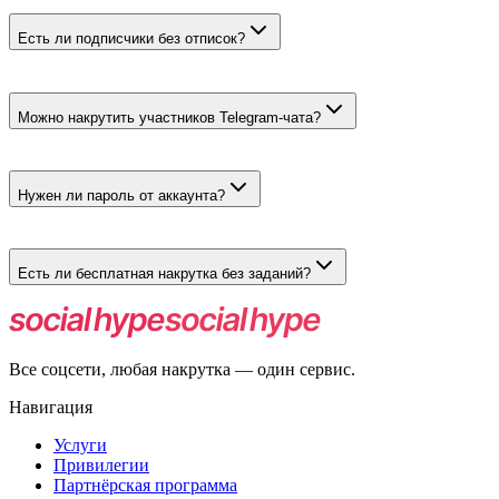
Да, у подходящих живых вариантов есть пиккер страны или
региона, пола и возраста аудитории.
Есть ли подписчики без отписок?
Есть тарифы с восстановлением списаний на 45, 60 или 90
дней. Полное отсутствие отписок не обещается.
Можно накрутить участников Telegram-чата?
Да. Для группового чата есть отдельный тариф от 500
участников с гарантией 365 дней.
Нужен ли пароль от аккаунта?
Нет. Достаточно рабочей ссылки на канал, чат или Telegram-
бота. Доступ к аккаунту и права администратора не нужны.
Есть ли бесплатная накрутка без заданий?
Бесплатного тарифа в этом разделе нет. Платный заказ
оформляется без заданий, взаимных подписок и накопления
баллов.
Все соцсети, любая накрутка — один сервис.
Навигация
Услуги
Привилегии
Партнёрская программа