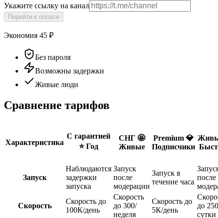
Укажите ссылку на канал
Перейти к оплате
Экономия
45
₽
Без пароля
Возможны задержки
Живые люди
Сравнение тарифов
С гарантией
СНГ 🤩
Premium 💎
Живы
Характеристика
⭐️ Год
Живые
Подписчики
Быст
Наблюдаются
Запуск
Запус
Запуск в
Запуск
задержки
после
после
течение часа
запуска
модерации
модер
Скорость
Скоро
Скорость до
Скорость до
Скорость
до 300/
до 250
100К/день
5К/день
неделя
сутки