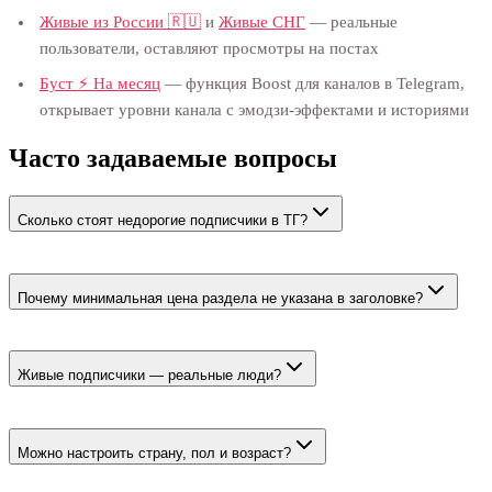
Живые из России 🇷🇺
и
Живые СНГ
— реальные
пользователи, оставляют просмотры на постах
Буст ⚡️ На месяц
— функция Boost для каналов в Telegram,
открывает уровни канала с эмодзи-эффектами и историями
Часто задаваемые вопросы
Сколько стоят недорогие подписчики в ТГ?
Канальный тариф «Без отписок 🔥 45 дней» стоит 380 ₽ за 1
000. Живые люди — от 109 ₽ за 100.
Почему минимальная цена раздела не указана в заголовке?
Самая низкая цена относится к реферальному запуску
Telegram-бота, а не к подписчикам канала. Для канала
Живые подписчики — реальные люди?
показана цена конкретного канального тарифа.
Да. Подписку выполняют реальные люди выбранной
географии. Просмотры, реакции и комментарии оформляются
Можно настроить страну, пол и возраст?
отдельно.