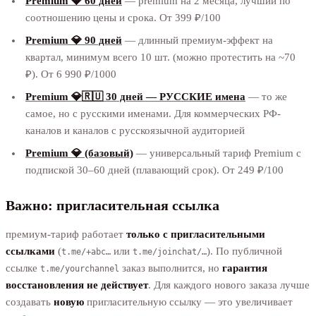
Premium 💎 60 дней
— premium на 2 месяца, лучший по
соотношению цены и срока. От 399 ₽/100
Premium 💎 90 дней
— длинный премиум-эффект на
квартал, минимум всего 10 шт. (можно протестить на ~70
₽). От 6 990 ₽/1000
Premium 💎🇷🇺 30 дней — РУССКИЕ имена
— то же
самое, но с русскими именами. Для коммерческих РФ-
каналов и каналов с русскоязычной аудиторией
Premium 💎 (базовый)
— универсальный тариф Premium с
подпиской 30–60 дней (плавающий срок). От 249 ₽/100
Важно: пригласительная ссылка
премиум-тариф работает
только с пригласительными
ссылками
(
или
). По публичной
t.me/+abc…
t.me/joinchat/…
ссылке
заказ выполнится, но
гарантия
t.me/yourchannel
восстановления не действует
. Для каждого нового заказа лучше
создавать
новую
пригласительную ссылку — это увеличивает