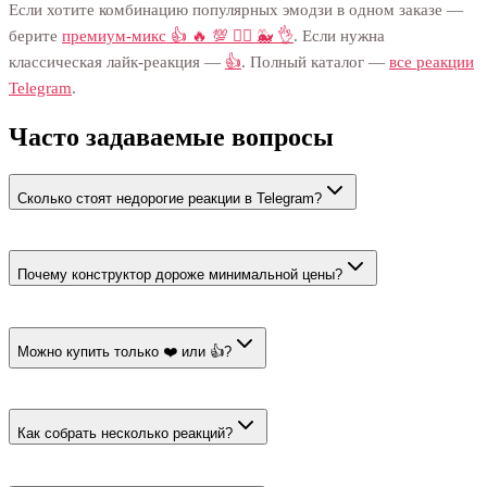
Если хотите комбинацию популярных эмодзи в одном заказе —
берите
премиум-микс 👍 🔥 💯 ❤️‍🔥 🐳 👌
. Если нужна
классическая лайк-реакция —
👍
. Полный каталог —
все реакции
Telegram
.
Часто задаваемые вопросы
Сколько стоят недорогие реакции в Telegram?
Цена страницы начинается от 31 ₽ за 100. Позитивный микс
стоит 31 ₽ за 100, сочетание из конструктора — 35 ₽ за 100.
Почему конструктор дороже минимальной цены?
Минимальная цена относится к самому дешёвому тарифу
страницы. У конструктора собственная стоимость — 35 ₽ за
Можно купить только ❤️ или 👍?
100.
Да. Выберите карточку одного эмодзи и укажите количество.
Смешивать реакции в таком заказе не нужно.
Как собрать несколько реакций?
Откройте конструктор, отметьте эмодзи и задайте общий