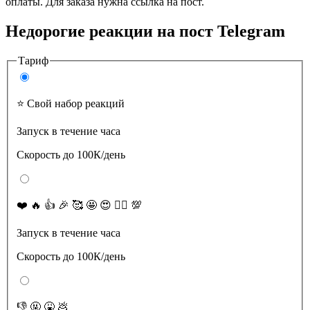
оплаты. Для заказа нужна ссылка на пост.
Недорогие реакции на пост Telegram
Тариф
⭐️ Свой набор реакций
Запуск в течение часа
Скорость до 100К/день
❤️ 🔥 👍 🎉 🥰 🤩 😍 ❤️‍🔥 💯
Запуск в течение часа
Скорость до 100К/день
👎 🤬 🤮 💩