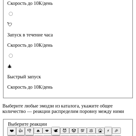
Скорость до 10К/день
💘
Запуск в течение часа
Скорость до 10К/день
🎄
Быстрый запуск
Скорость до 10К/день
Выберите любые эмодзи из каталога, укажите общее
количество — реакции распределим поровну между ними
Выберите реакции
❤️
👍
👎
🔥
💋
🕊
😈
🤡
💯
💩
🤮
⚡️
🎉