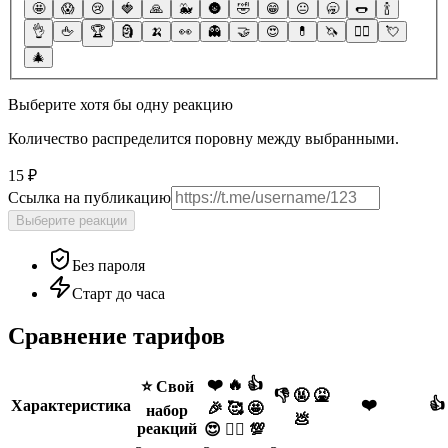
🤩
😱
😢
🍓
🙏
🐳
🌚
🤣
😁
😐
🥱
🌭
🍾
👌
🖕
🏆
🗿
🍌
👀
👻
🤝
😍
💊
🦄
❤️‍🔥
💘
🎄
Выберите хотя бы одну реакцию
Количество распределится поровну между выбранными.
15 ₽
Ссылка на публикацию
Выберите реакции
Без пароля
Старт до часа
Сравнение тарифов
❤️ 🔥 👍
⭐️ Свой
👎 🤬 🤮
❤️
👍
Характеристика
🎉 🥰 🤩
набор
💩
реакций
😍 ❤️‍🔥 💯