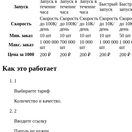
Запуск в
Запуск в
Запуск в
Быстрый
Быст
Запуск
течение
течение
течение
запуск
запус
часа
часа
часа
Скорость
Скорость
Скорость
Скорость
Скоро
Скорость
до 100К/
до 100К/
до 10К/
до 10К/
до 10
день
день
день
день
день
Мин. заказ
10 шт
10 шт
10 шт
10 шт
50 шт
1 000 000
700 000
10 000
1 000 000
1 000 
Макс. заказ
шт
шт
шт
шт
шт
Цена за 1000
200 ₽
200 ₽
200 ₽
200 ₽
200 ₽
Как это работает
1
Выбираете тариф
Количество и качество.
2
Вводите ссылку
Пароль не нужен.