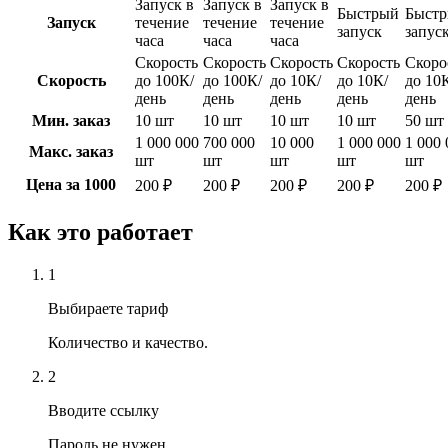
Запуск в
Запуск в
Запуск в
Быстрый
Быст
Запуск
течение
течение
течение
запуск
запус
часа
часа
часа
Скорость
Скорость
Скорость
Скорость
Скоро
Скорость
до 100К/
до 100К/
до 10К/
до 10К/
до 10
день
день
день
день
день
Мин. заказ
10 шт
10 шт
10 шт
10 шт
50 шт
1 000 000
700 000
10 000
1 000 000
1 000 
Макс. заказ
шт
шт
шт
шт
шт
Цена за 1000
200 ₽
200 ₽
200 ₽
200 ₽
200 ₽
Как это работает
1
Выбираете тариф
Количество и качество.
2
Вводите ссылку
Пароль не нужен.