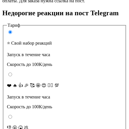
оплаты. Для заказа нужна ссылка на пост.
Недорогие реакции на пост Telegram
Тариф
⭐️ Свой набор реакций
Запуск в течение часа
Скорость до 100К/день
❤️ 🔥 👍 🎉 🥰 🤩 😍 ❤️‍🔥 💯
Запуск в течение часа
Скорость до 100К/день
👎 🤬 🤮 💩