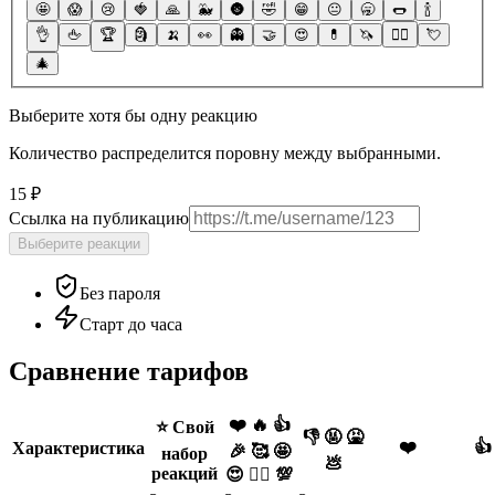
🤩
😱
😢
🍓
🙏
🐳
🌚
🤣
😁
😐
🥱
🌭
🍾
👌
🖕
🏆
🗿
🍌
👀
👻
🤝
😍
💊
🦄
❤️‍🔥
💘
🎄
Выберите хотя бы одну реакцию
Количество распределится поровну между выбранными.
15 ₽
Ссылка на публикацию
Выберите реакции
Без пароля
Старт до часа
Сравнение тарифов
❤️ 🔥 👍
⭐️ Свой
👎 🤬 🤮
❤️
👍
Характеристика
🎉 🥰 🤩
набор
💩
реакций
😍 ❤️‍🔥 💯