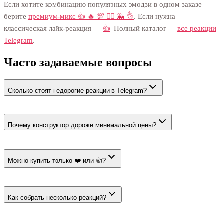
Если хотите комбинацию популярных эмодзи в одном заказе —
берите
премиум-микс 👍 🔥 💯 ❤️‍🔥 🐳 👌
. Если нужна
классическая лайк-реакция —
👍
. Полный каталог —
все реакции
Telegram
.
Часто задаваемые вопросы
Сколько стоят недорогие реакции в Telegram?
Цена страницы начинается от 31 ₽ за 100. Позитивный микс
стоит 31 ₽ за 100, сочетание из конструктора — 35 ₽ за 100.
Почему конструктор дороже минимальной цены?
Минимальная цена относится к самому дешёвому тарифу
страницы. У конструктора собственная стоимость — 35 ₽ за
Можно купить только ❤️ или 👍?
100.
Да. Выберите карточку одного эмодзи и укажите количество.
Смешивать реакции в таком заказе не нужно.
Как собрать несколько реакций?
Откройте конструктор, отметьте эмодзи и задайте общий