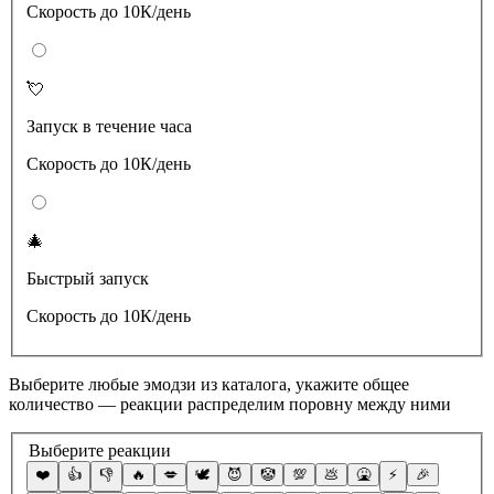
Скорость до 10К/день
💘
Запуск в течение часа
Скорость до 10К/день
🎄
Быстрый запуск
Скорость до 10К/день
Выберите любые эмодзи из каталога, укажите общее
количество — реакции распределим поровну между ними
Выберите реакции
❤️
👍
👎
🔥
💋
🕊
😈
🤡
💯
💩
🤮
⚡️
🎉