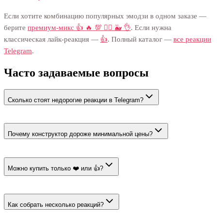
Если хотите комбинацию популярных эмодзи в одном заказе —
берите
премиум-микс 👍 🔥 💯 ❤️‍🔥 🐳 👌
. Если нужна
классическая лайк-реакция —
👍
. Полный каталог —
все реакции
Telegram
.
Часто задаваемые вопросы
Сколько стоят недорогие реакции в Telegram?
Цена страницы начинается от 31 ₽ за 100. Позитивный микс
стоит 31 ₽ за 100, сочетание из конструктора — 35 ₽ за 100.
Почему конструктор дороже минимальной цены?
Минимальная цена относится к самому дешёвому тарифу
страницы. У конструктора собственная стоимость — 35 ₽ за
Можно купить только ❤️ или 👍?
100.
Да. Выберите карточку одного эмодзи и укажите количество.
Смешивать реакции в таком заказе не нужно.
Как собрать несколько реакций?