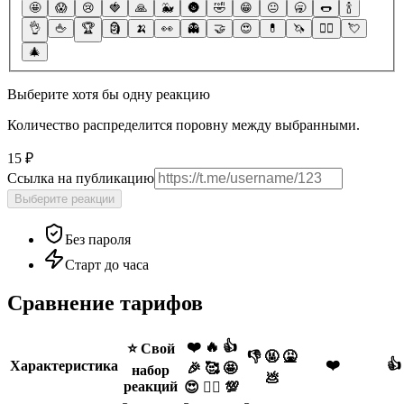
🤩
😱
😢
🍓
🙏
🐳
🌚
🤣
😁
😐
🥱
🌭
🍾
👌
🖕
🏆
🗿
🍌
👀
👻
🤝
😍
💊
🦄
❤️‍🔥
💘
🎄
Выберите хотя бы одну реакцию
Количество распределится поровну между выбранными.
15 ₽
Ссылка на публикацию
Выберите реакции
Без пароля
Старт до часа
Сравнение тарифов
❤️ 🔥 👍
⭐️ Свой
👎 🤬 🤮
❤️
👍
Характеристика
🎉 🥰 🤩
набор
💩
реакций
😍 ❤️‍🔥 💯