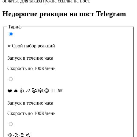
оплаты. Для заказа нужна ссылка на пост.
Недорогие реакции на пост Telegram
Тариф
⭐️ Свой набор реакций
Запуск в течение часа
Скорость до 100К/день
❤️ 🔥 👍 🎉 🥰 🤩 😍 ❤️‍🔥 💯
Запуск в течение часа
Скорость до 100К/день
👎 🤬 🤮 💩