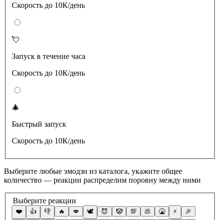
Скорость до 10К/день
💘
Запуск в течение часа
Скорость до 10К/день
🎄
Быстрый запуск
Скорость до 10К/день
Выберите любые эмодзи из каталога, укажите общее
количество — реакции распределим поровну между ними
Выберите реакции
❤️
👍
👎
🔥
💋
🕊
😈
🤡
💯
💩
🤮
⚡️
🎉