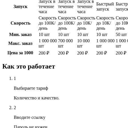
Запуск в
Запуск в
Запуск в
Быстрый
Быст
Запуск
течение
течение
течение
запуск
запус
часа
часа
часа
Скорость
Скорость
Скорость
Скорость
Скоро
Скорость
до 100К/
до 100К/
до 10К/
до 10К/
до 10
день
день
день
день
день
Мин. заказ
10 шт
10 шт
10 шт
10 шт
50 шт
1 000 000
700 000
10 000
1 000 000
1 000 
Макс. заказ
шт
шт
шт
шт
шт
Цена за 1000
200 ₽
200 ₽
200 ₽
200 ₽
200 ₽
Как это работает
1
Выбираете тариф
Количество и качество.
2
Вводите ссылку
Пароль не нужен.