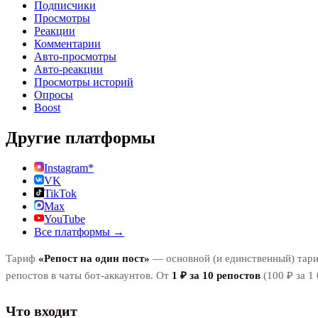
Подписчики
Просмотры
Реакции
Комментарии
Авто-просмотры
Авто-реакции
Просмотры историй
Опросы
Boost
Другие платформы
Instagram*
VK
TikTok
Max
YouTube
Все платформы →
Тариф
«Репост на один пост»
— основной (и единственный) тариф
репостов в чаты бот-аккаунтов. От
1 ₽ за 10 репостов
(100 ₽ за 1
Что входит