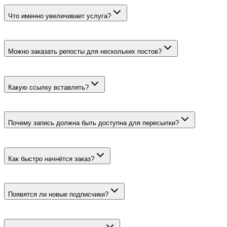
45 ₽ за 100 или 90 ₽ за 1000. Минимальный заказ — 10.
Что именно увеличивает услуга?
Число пересылок выбранного поста в статистике. По описанию
Можно заказать репосты для нескольких постов?
Да, но для каждой публикации нужен отдельный заказ с её пря
Какую ссылку вставлять?
Ссылку на сам пост вида https://t.me/username/123. Адрес всего 
Почему запись должна быть доступна для пересылки?
При включённой защите контента Telegram блокирует действие
Как быстро начнётся заказ?
Запуск указан в течение часа, скорость — до 100 000 репостов в
Появятся ли новые подписчики?
Тариф не является рекламным размещением и не обещает перех