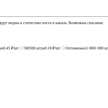
будут видны в статистике поста и канала. Возможны списания
ук
0.45 ₽/шт
500
500
штук
0.18 ₽/шт
Оптимально
1 000
1 000
ш