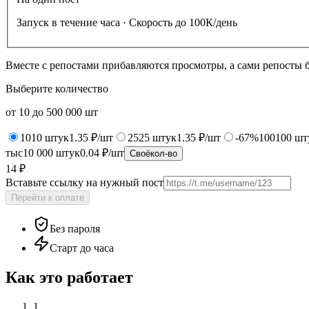
Запуск в течение часа · Скорость до 100К/день
Вместе с репостами прибавляются просмотры, а сами репосты 
Выберите количество
от
10
до
500 000
шт
10
10
штук
1.35 ₽/шт
25
25
штук
1.35 ₽/шт
-67%
100
100
шт
тыс
10 000
штук
0.04 ₽/шт
Своё
кол-во
14 ₽
Вставьте ссылку на нужный пост
Перейти к оплате
Без пароля
Старт до часа
Как это работает
1