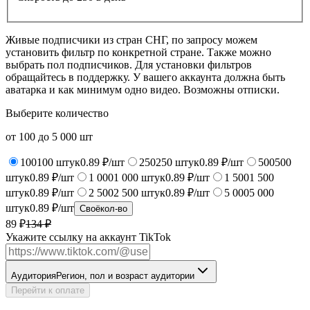
Живые подписчики из стран СНГ, по запросу можем
установить фильтр по конкретной стране. Также можно
выбрать пол подписчиков. Для установки фильтров
обращайтесь в поддержку. У вашего аккаунта должна быть
аватарка и как минимум одно видео. Возможны отписки.
Выберите количество
от
100
до
5 000
шт
100
100
штук
0.89 ₽/шт
250
250
штук
0.89 ₽/шт
500
500
штук
0.89 ₽/шт
1 000
1 000
штук
0.89 ₽/шт
1 500
1 500
штук
0.89 ₽/шт
2 500
2 500
штук
0.89 ₽/шт
5 000
5 000
штук
0.89 ₽/шт
Своё
кол-во
89 ₽
134
₽
Укажите ссылку на аккаунт TikTok
Аудитория
Регион, пол и возраст аудитории
Перейти к оплате