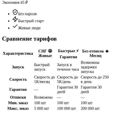
Экономия
45
₽
Без пароля
Быстрый старт
Живые люди
Сравнение тарифов
Быстрые ⚡️
СНГ 🤩
Без отписок 🔥
Характеристика
Живые
Месяц
Гарантия
Возможны
Быстрый
Запуск в
Запуск
задержки
запуск
течение часа
запуска
Скорость до
Скорость до
Скорость до 250
Скорость
1К/месяц
5К/день
в день
Гарантия 30
Гарантия 30
Гарантия
—
дней
дней
Отписки
Возможны
—
—
Мин. заказ
100 шт
100 шт
100 шт
Макс. заказ
5 000 шт
100 000 шт
200 000 шт