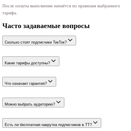
После оплаты выполнение начнётся по правилам выбранного
тарифа.
Часто задаваемые вопросы
Сколько стоят подписчики ТикТок?
Цена начинается от 65 ₽ за 100. Живые пользователи стоят от
89 ₽ за 100.
Какие тарифы доступны?
Быстрый с гарантией, более медленный вариант без отписок
на месяц и живые пользователи из СНГ.
Что означает гарантия?
В течение 30 дней недостающее количество
восстанавливается по условиям технических тарифов. У
Можно выбрать аудиторию?
живых гарантии нет.
Да, для живых подписчиков можно задать страну внутри СНГ,
пол и возраст. У остальных вариантов пиккера нет.
Есть ли бесплатная накрутка подписчиков в ТТ?