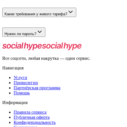
Нет, на этой странице размещены платные тарифы. Цена
рассчитывается до оплаты.
Какие требования у живого тарифа?
На аккаунте должны быть аватарка и хотя бы одно
опубликованное видео.
Нужен ли пароль?
Нет. Для заказа достаточно рабочей ссылки на аккаунт TikTok.
Все соцсети, любая накрутка — один сервис.
Навигация
Услуги
Привилегии
Партнёрская программа
Помощь
Информация
Правила сервиса
Публичная оферта
Конфиденциальность