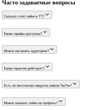
Часто задаваемые вопросы
Сколько стоят лайки в ТТ?
Бюджетные лайки стоят от 7 ₽ за 100, живые — от 36 ₽ за 100.
Какие тарифы доступны?
Бюджетные боты, быстрый вариант с гарантией и живые
лайки пользователей из СНГ.
Можно настроить аудиторию?
Для живых лайков можно выбрать страну внутри СНГ, пол и
возраст. У ботов пиккера нет.
Какая гарантия действует?
Только у быстрого тарифа — 30 дней. У бюджетных и живых
лайков гарантии нет.
Есть ли бесплатная накрутка лайков ТикТок?
Нет, на этой странице размещены платные тарифы. Цена
рассчитывается до оплаты.
Можно заказать лайки на профиль?