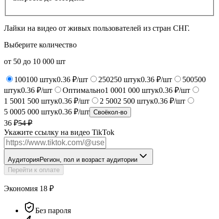
Лайки на видео от живых пользователей из стран СНГ.
Выберите количество
от
50
до
10 000
шт
100
100
штук
0.36 ₽/шт
250
250
штук
0.36 ₽/шт
500
500
штук
0.36 ₽/шт
Оптимально
1 000
1 000
штук
0.36 ₽/шт
1 500
1 500
штук
0.36 ₽/шт
2 500
2 500
штук
0.36 ₽/шт
5 000
5 000
штук
0.36 ₽/шт
Своё
кол-во
36 ₽
54
₽
Укажите ссылку на видео TikTok
Аудитория
Регион, пол и возраст аудитории
Перейти к оплате
Экономия
18
₽
Без пароля