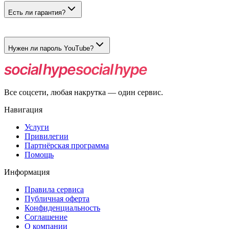
авторизации.
Есть ли гарантия?
Нет. Тариф тестовый, гарантия и приём претензий не
предусмотрены.
Нужен ли пароль YouTube?
Нет. Для заказа достаточно ссылки на открытый стрим или
премьеру.
Все соцсети, любая накрутка — один сервис.
Навигация
Услуги
Привилегии
Партнёрская программа
Помощь
Информация
Правила сервиса
Публичная оферта
Конфиденциальность
Соглашение
О компании