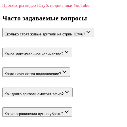
Просмотры видео Ютуб
,
подписчики YouTube
.
Часто задаваемые вопросы
Сколько стоят живые зрители на стрим Ютуб?
900 ₽ за 1000. Минимальный заказ составляет 1000 зрителей.
Какое максимальное количество?
До 100000 пользователей на одну трансляцию или премьеру.
Когда начинается подключение?
Для тарифа заявлен моментальный старт. Крупный объём
может подключаться постепенно.
Как долго зрители смотрят эфир?
Фиксированная продолжительность не гарантируется.
Пользователи заходят на трансляцию и смотрят её.
Какие ограничения нужно убрать?
Возрастные и географические. Эфир должен открываться без