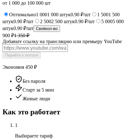
от
1 000
до
100 000
шт
Оптимально
1 000
1 000
штук
0.90 ₽/шт
1 500
1 500
штук
0.90 ₽/шт
2 500
2 500
штук
0.90 ₽/шт
5 000
5 000
штук
0.90 ₽/шт
Своё
кол-во
900 ₽
1 350
₽
Добавьте ссылку на трансляцию или премьеру YouTube
Перейти к оплате
Экономия
450
₽
Без пароля
Старт за 5 мин
Живые люди
Как это работает
1
Выбираете тариф