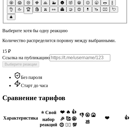
🤩
😱
😢
🍓
🙏
🐳
🌚
🤣
😁
😐
🥱
🌭
🍾
👌
🖕
🏆
🗿
🍌
👀
👻
🤝
😍
💊
🦄
❤️‍🔥
💘
🎄
Выберите хотя бы одну реакцию
Количество распределится поровну между выбранными.
15 ₽
Ссылка на публикацию
Выберите реакции
Без пароля
Старт до часа
Сравнение тарифов
❤️ 🔥 👍
⭐️ Свой
👎 🤬 🤮
❤️
👍
Характеристика
🎉 🥰 🤩
набор
💩
реакций
😍 ❤️‍🔥 💯