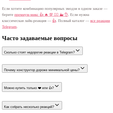
Если хотите комбинацию популярных эмодзи в одном заказе —
берите
премиум-микс 👍 🔥 💯 ❤️‍🔥 🐳 👌
. Если нужна
классическая лайк-реакция —
👍
. Полный каталог —
все реакции
Telegram
.
Часто задаваемые вопросы
Сколько стоят недорогие реакции в Telegram?
Цена страницы начинается от 31 ₽ за 100. Позитивный микс
стоит 31 ₽ за 100, сочетание из конструктора — 35 ₽ за 100.
Почему конструктор дороже минимальной цены?
Минимальная цена относится к самому дешёвому тарифу
страницы. У конструктора собственная стоимость — 35 ₽ за
Можно купить только ❤️ или 👍?
100.
Да. Выберите карточку одного эмодзи и укажите количество.
Смешивать реакции в таком заказе не нужно.
Как собрать несколько реакций?