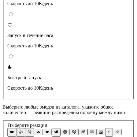
Скорость до 10К/день
💘
Запуск в течение часа
Скорость до 10К/день
🎄
Быстрый запуск
Скорость до 10К/день
Выберите любые эмодзи из каталога, укажите общее
количество — реакции распределим поровну между ними
Выберите реакции
❤️
👍
👎
🔥
💋
🕊
😈
🤡
💯
💩
🤮
⚡️
🎉