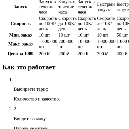
Запуск в
Запуск в
Запуск в
Быстрый
Быст
Запуск
течение
течение
течение
запуск
запус
часа
часа
часа
Скорость
Скорость
Скорость
Скорость
Скоро
Скорость
до 100К/
до 100К/
до 10К/
до 10К/
до 10
день
день
день
день
день
Мин. заказ
10 шт
10 шт
10 шт
10 шт
50 шт
1 000 000
700 000
10 000
1 000 000
1 000 
Макс. заказ
шт
шт
шт
шт
шт
Цена за 1000
200 ₽
200 ₽
200 ₽
200 ₽
200 ₽
Как это работает
1
Выбираете тариф
Количество и качество.
2
Вводите ссылку
Пароль не нужен.